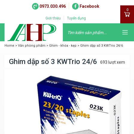
0973.030.496
Facebook
0
Giới thiệu
Tuyển dụng
Home
>
Văn phòng phẩm
>
Ghim - khóa - kẹp
>
Ghim dập số 3 KWTrio 24/6
Ghim dập số 3 KWTrio 24/6
693 lượt xem