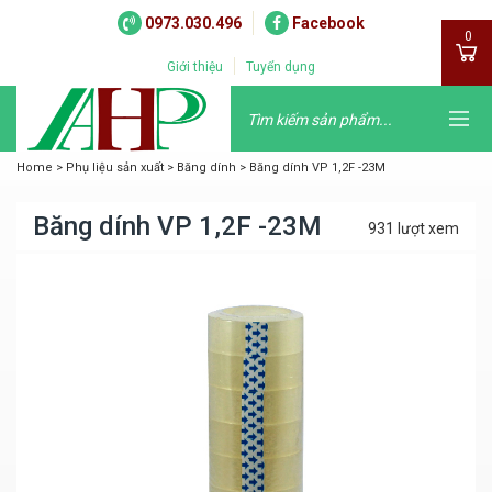
0973.030.496
Facebook
0
Giới thiệu
Tuyển dụng
Home
>
Phụ liệu sản xuất
>
Băng dính
>
Băng dính VP 1,2F -23M
Băng dính VP 1,2F -23M
931 lượt xem