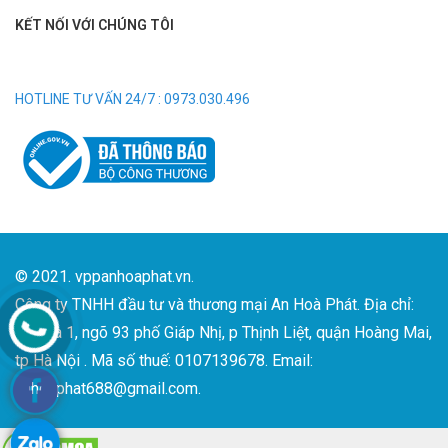
KẾT NỐI VỚI CHÚNG TÔI
HOTLINE TƯ VẤN 24/7 : 0973.030.496
© 2021. vppanhoaphat.vn.
Công ty TNHH đầu tư và thương mại An Hoà Phát. Địa chỉ:
Số nhà 1, ngõ 93 phố Giáp Nhị, p Thịnh Liệt, quận Hoàng Mai,
tp Hà Nội . Mã số thuế: 0107139678. Email:
anhoaphat688@gmail.com.