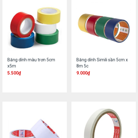
Băng dính màu trơn 5cm
Băng dính Simili sần 5cm x
x5m
8m 5c
5.500
₫
9.000
₫