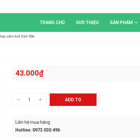
TRANG CHỦ
GIỚI THIỆU
SẢN PHẨM
hay cắm bút Deli 906
43.000
₫
ADD TO
CART
Liên hệ mua hàng
Hotline: 0973.030.496