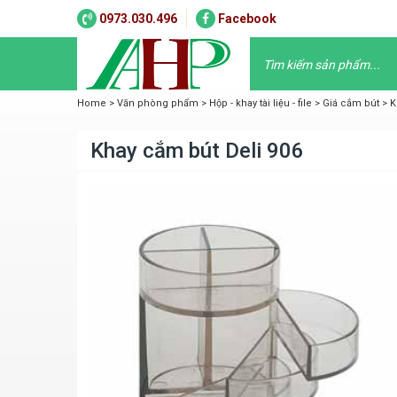
0973.030.496
Facebook
Home
>
Văn phòng phẩm
>
Hộp - khay tài liệu - file
>
Giá cắm bút
>
K
Khay cắm bút Deli 906