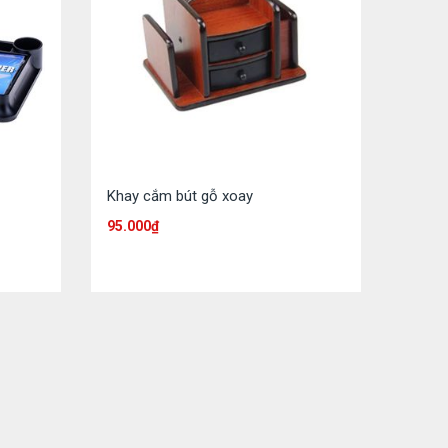
Khay cắm bút gỗ xoay
95.000
₫