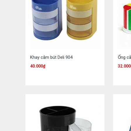
Khay cắm bút Deli 904
Ổng cắ
40.000
₫
32.000