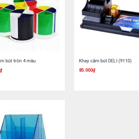
m bút tròn 4 màu
Khay cắm bút DELI (9110)
₫
85.000
₫