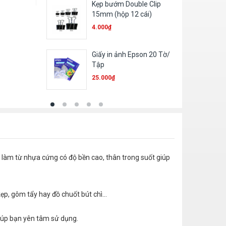
Kẹp bướm Double Clip
15mm (hộp 12 cái)
4.000
₫
Giấy in ảnh Epson 20 Tờ/
Tập
25.000
₫
làm từ nhựa cứng có độ bền cao, thân trong suốt giúp
ẹp, gôm tẩy hay đồ chuốt bút chì…
giúp bạn yên tâm sử dụng.