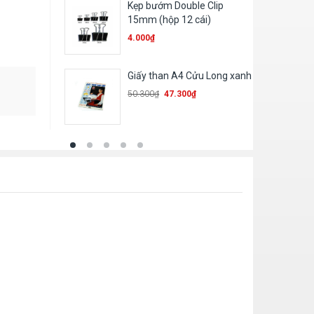
 Double Clip
Bút chì 2B – Batos
ộp 12 cái)
1.700
₫
n A4 Cửu Long xanh
Sổ 360 card cứng/ mềm
47.300
₫
78.600
₫