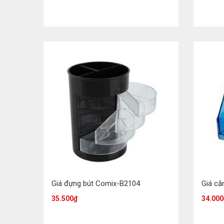
Giá đựng bút Comix-B2104
Giá cắ
35.500
₫
34.000