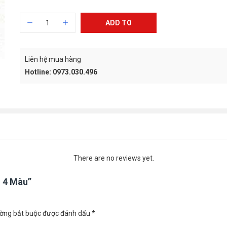
Kẹp bướm
15mm (h
ADD TO
4.000
₫
CART
Giấy tha
Liên hệ mua hàng
50.300
₫
Hotline: 0973.030.496
There are no reviews yet.
n 4 Màu”
ường bắt buộc được đánh dấu
*