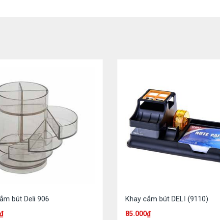
ắm bút Deli 906
Khay cắm bút DELI (9110)
₫
85.000
₫