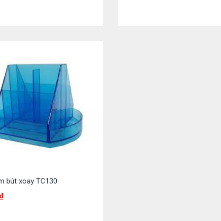
m bút xoay TC130
₫