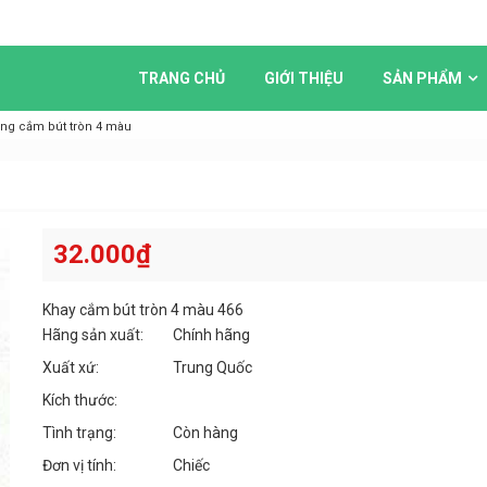
TRANG CHỦ
GIỚI THIỆU
SẢN PHẨM
ng cắm bút tròn 4 màu
32.000
₫
Khay cắm bút tròn 4 màu 466
Hãng sản xuất:
Chính hãng
Xuất xứ:
Trung Quốc
Kích thước:
Tình trạng:
Còn hàng
Đơn vị tính:
Chiếc