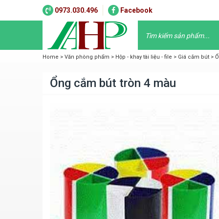
0973.030.496
Facebook
Home
>
Văn phòng phẩm
>
Hộp - khay tài liệu - file
>
Giá cắm bút
>
Ổ
Ổng cắm bút tròn 4 màu