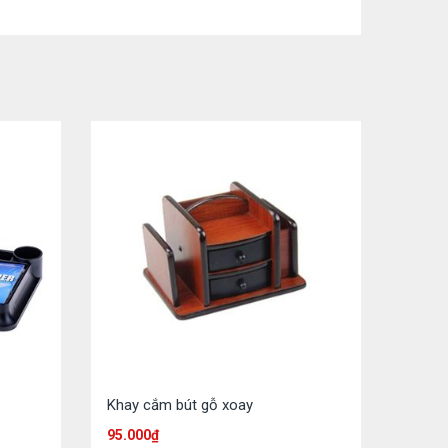
Khay cắm bút gỗ xoay
95.000
₫