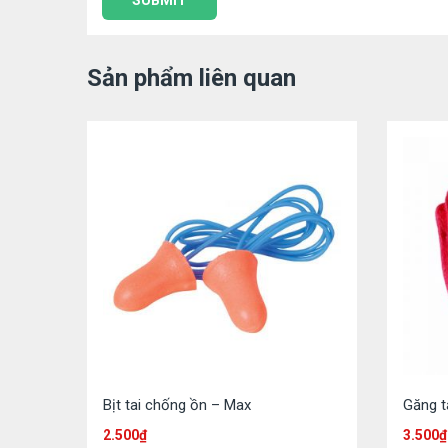
Sản phẩm liên quan
Bịt tai chống ồn – Max
Găng t
2.500
₫
3.500
₫