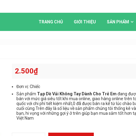
TRANG CHỦ
GIỚI THIỆU
SẢN PHẨM
2.500
₫
Đơn vị: Chiếc
Sản phẩm
Tạp Dề Vải Không Tay Dành Cho Trẻ Em
đang đượ
bán với mức giá siêu tốt khi mua online, giao hàng online trên 
quốc với chi phí tiết kiệm nhất,0 đã được bán ra kể từ lúc chào b
cuối cùng.Trên đây là số liệu về sản phẩm chúng tôi thống kê và
bạn, hi vọng với những gợi ý ở trên giúp bạn mua sắm tốt hơn tạ
Việt Nam