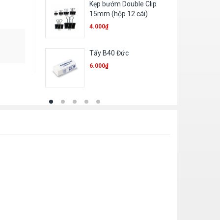
Kẹp bướm Double Clip
Sổ KT tổng hợp 1
15mm (hộp 12 cái)
12.000
₫
4.000
₫
Tẩy B40 Đức
File đục lỗ King J
6.000
₫
58.000
₫