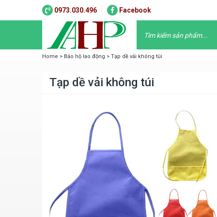
0973.030.496
Facebook
Home
>
Bảo hộ lao động
>
Tạp dề vải không túi
Tạp dề vải không túi